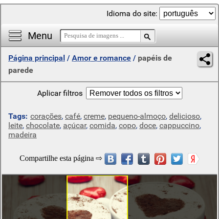
Idioma do site:
Menu
Página principal
/
Amor e romance
/
papéis de
parede
Aplicar filtros
Tags:
corações
,
café
,
creme
,
pequeno-almoço
,
delicioso
,
leite
,
chocolate
,
açúcar
,
comida
,
copo
,
doce
,
cappuccino
,
madeira