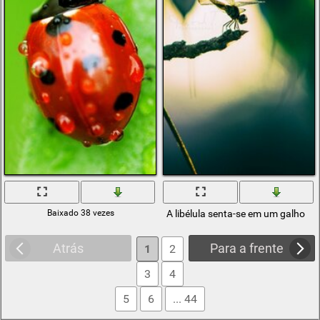
Baixado 38 vezes
A libélula senta-se em um galho
Atrás
Para a frente
1
2
3
4
5
6
... 44