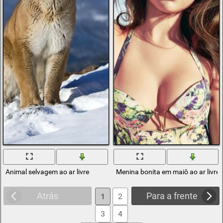
Animal selvagem ao ar livre
Menina bonita em maiô ao ar livre
Atrás
Para a frente
1
2
3
4