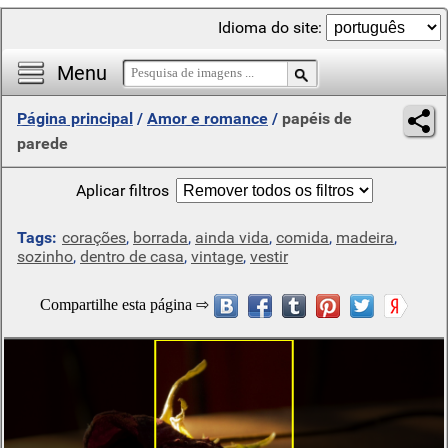
Idioma do site:
Menu
Página principal
/
Amor e romance
/
papéis de
parede
Aplicar filtros
Tags:
corações
,
borrada
,
ainda vida
,
comida
,
madeira
,
sozinho
,
dentro de casa
,
vintage
,
vestir