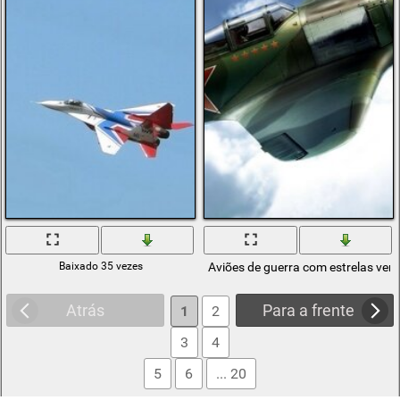
Baixado 35 vezes
Aviões de guerra com estrelas ver
Atrás
Para a frente
1
2
3
4
5
6
... 20