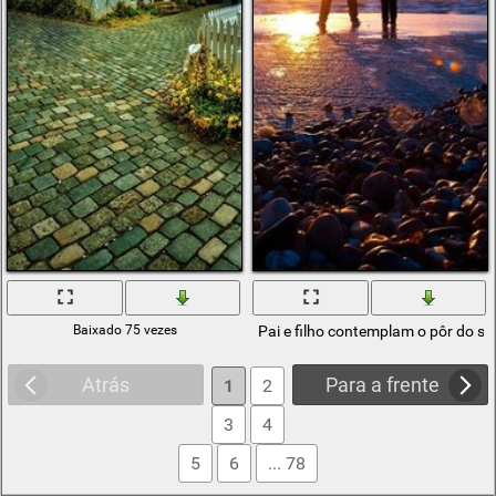
Baixado 75 vezes
Pai e filho contemplam o pôr do so
Atrás
Para a frente
1
2
3
4
5
6
... 78