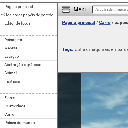
Página principal
Menu
Melhores papéis de parede do dia
Página principal
/
Carro
/
papéis
Editor de fotos
Paisagem
Menina
Tags:
outras máquinas
,
embarc
Estação
Abstração e gráficos
Animal
Fantasia
Flores
Criatividade
Carro
Países do mundo