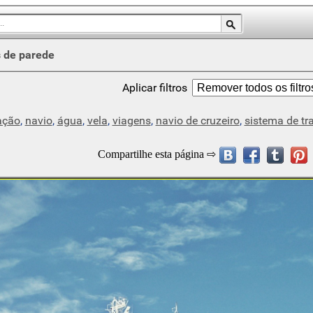
 de parede
Aplicar filtros
ação
,
navio
,
água
,
vela
,
viagens
,
navio de cruzeiro
,
sistema de tr