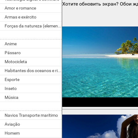
Хотите обновить экран? Обои жд
Amor e romance
Armas e exército
Forças da natureza (elementos)
Anime
Pássaro
Motocicleta
Habitantes dos oceanos e rios
Esporte
Inseto
Música
Navios Transporte marítimo
Aviação
Homem