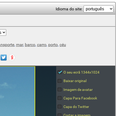
Idioma do site:
ansporte
,
mar
,
barco
,
carro
,
porto
,
céu
O seu ecrã 1344x1024
Baixar original
Imagem de avatar
Capa Para Facebook
Capa do Twitter
Cortar a imagem