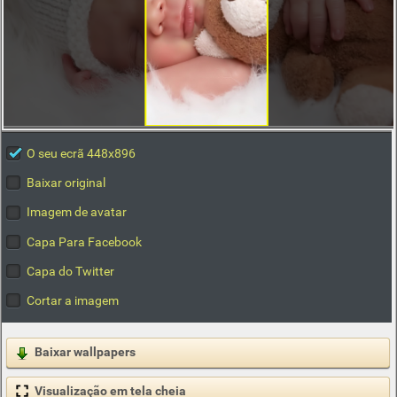
O seu ecrã 448x896
Baixar original
Imagem de avatar
Capa Para Facebook
Capa do Twitter
Cortar a imagem
Baixar wallpapers
Visualização em tela cheia