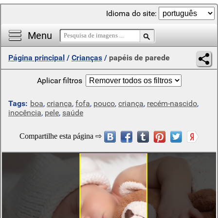
Idioma do site:
Menu
Página principal
/
Crianças
/
papéis de parede
Aplicar filtros
Tags:
boa
,
criança
,
fofa
,
pouco
,
criança
,
recém-nascido
,
inocência
,
pele
,
saúde