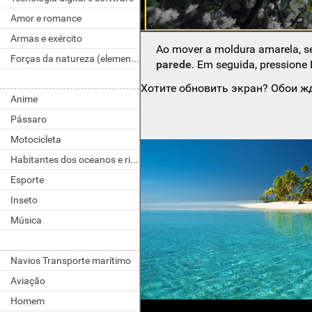
Amor e romance
Armas e exército
Ao mover a moldura amarela, s
Forças da natureza (elementos)
parede
. Em seguida, pressione
Хотите обновить экран? Обои жд
Anime
Pássaro
Motocicleta
Habitantes dos oceanos e rios
Esporte
Inseto
Música
Navios Transporte marítimo
Aviação
Homem