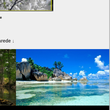
de
arede ↓