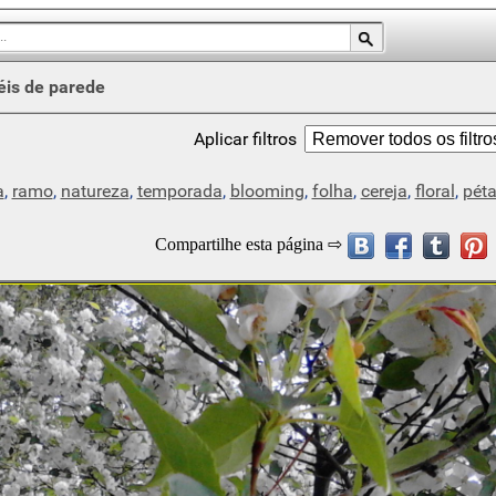
éis de parede
Aplicar filtros
a
,
ramo
,
natureza
,
temporada
,
blooming
,
folha
,
cereja
,
floral
,
péta