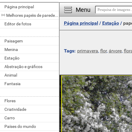
Página principal
Menu
Melhores papéis de parede do dia
Página principal
/
Estação
/
pap
Editor de fotos
Paisagem
Menina
Tags:
primavera
,
flor
,
árvore
,
flor
Estação
Abstração e gráficos
Animal
Fantasia
Flores
Criatividade
Carro
Países do mundo