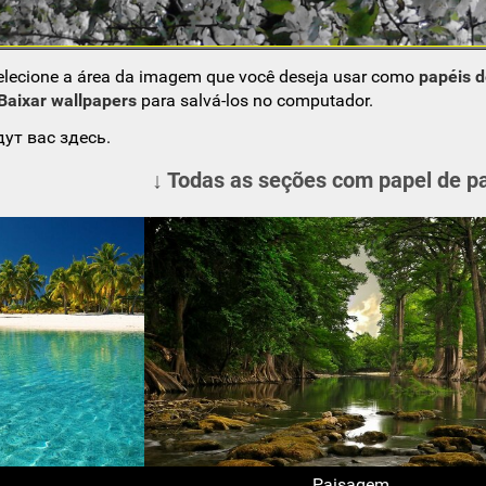
elecione a área da imagem que você deseja usar como
papéis 
Baixar wallpapers
para salvá-los no computador.
ут вас здесь.
↓ Todas as seções com papel de p
Paisagem