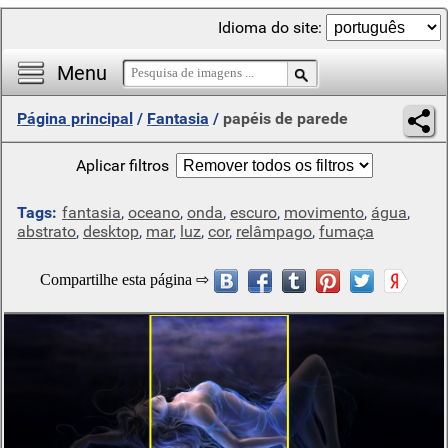
Idioma do site:
Menu
Página principal
/
Fantasia
/
papéis de parede
Aplicar filtros
Tags:
fantasia
,
oceano
,
onda
,
escuro
,
movimento
,
água
,
abstrato
,
desktop
,
mar
,
luz
,
cor
,
relâmpago
,
fumaça