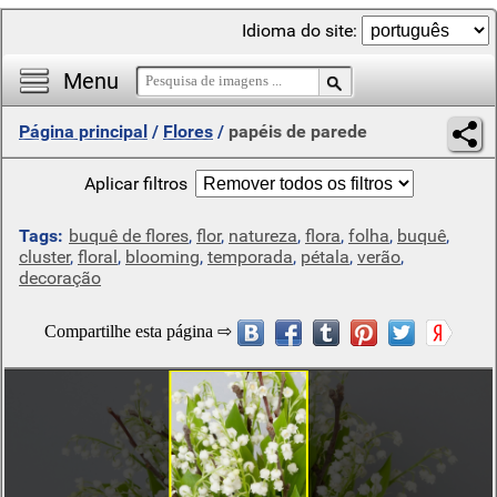
Idioma do site:
Menu
Página principal
/
Flores
/
papéis de parede
Aplicar filtros
Tags:
buquê de flores
,
flor
,
natureza
,
flora
,
folha
,
buquê
,
cluster
,
floral
,
blooming
,
temporada
,
pétala
,
verão
,
decoração