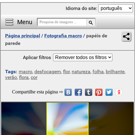
Idioma do site:
Menu
Página principal
/
Fotografia macro
/
papéis de
parede
Aplicar filtros
Tags:
macro
,
desfocagem
,
flor
,
natureza
,
folha
,
brilhante
,
verão
,
flora
,
cor