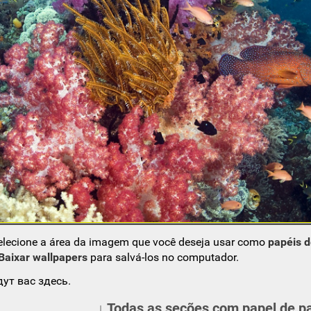
elecione a área da imagem que você deseja usar como
papéis 
Baixar wallpapers
para salvá-los no computador.
ут вас здесь.
↓ Todas as seções com papel de p