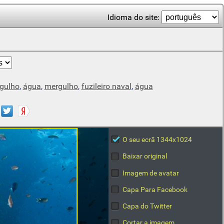
Idioma do site:
gulho
,
água
,
mergulho
,
fuzileiro naval
,
água
O seu ecrã 1344x1024
Baixar original
Imagem de avatar
Capa Para Facebook
Capa do Twitter
Cortar a imagem