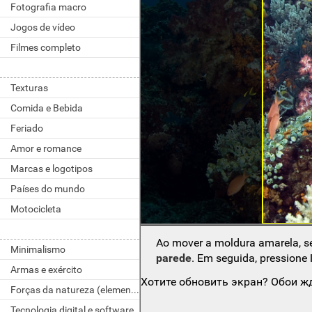
Fotografia macro
Jogos de vídeo
Filmes completo
Texturas
Comida e Bebida
Feriado
Amor e romance
Marcas e logotipos
Países do mundo
Motocicleta
Ao mover a moldura amarela, s
Minimalismo
parede
. Em seguida, pressione
Armas e exército
Хотите обновить экран? Обои жд
Forças da natureza (elementos)
Tecnologia digital e software