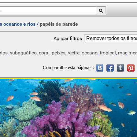
s oceanos e rios
/
papéis de parede
Aplicar filtros
rios
,
subaquático
,
coral
,
peixes
,
recife
,
oceano
,
tropical
,
mar
,
mer