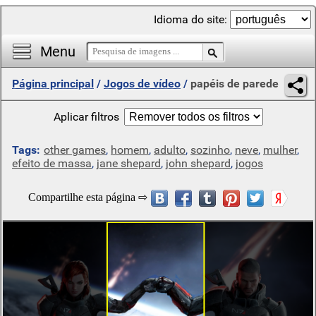
Idioma do site:
Menu
Página principal
/
Jogos de vídeo
/
papéis de parede
Aplicar filtros
Tags:
other games
,
homem
,
adulto
,
sozinho
,
neve
,
mulher
,
efeito de massa
,
jane shepard
,
john shepard
,
jogos