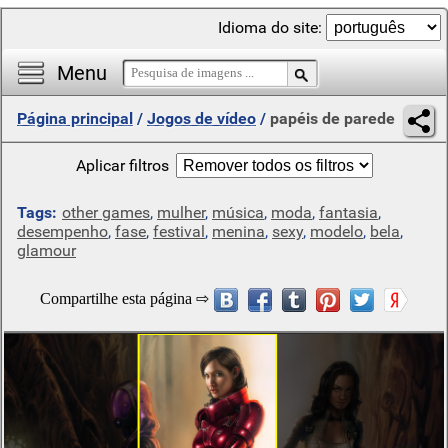
Idioma do site:
Menu
Página principal
/
Jogos de vídeo
/
papéis de parede
Aplicar filtros
Tags:
other games
,
mulher
,
música
,
moda
,
fantasia
,
desempenho
,
fase
,
festival
,
menina
,
sexy
,
modelo
,
bela
,
glamour