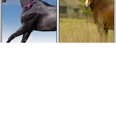
2 visitantes
2 visitantes
Atrás
Para a frente
1
2
3
4
5