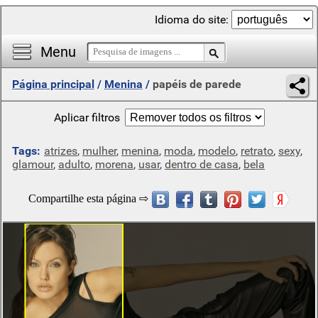
Idioma do site:
Menu
Página principal
/
Menina
/
papéis de parede
Aplicar filtros
Tags:
atrizes
,
mulher
,
menina
,
moda
,
modelo
,
retrato
,
sexy
,
glamour
,
adulto
,
morena
,
usar
,
dentro de casa
,
bela