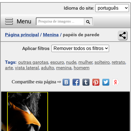
Idioma do site:
Menu
Página principal
/
Menina
/
papéis de parede
Aplicar filtros
Tags:
outras garotas
,
escuro
,
nude
,
mulher
,
solteiro
,
retrato
,
arte
,
vista lateral
,
adulto
,
menina
,
homem