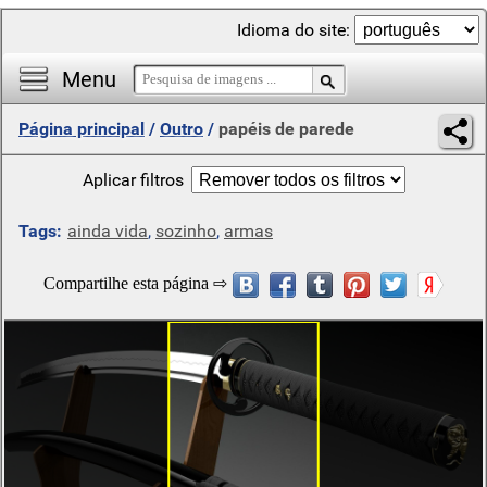
Idioma do site:
Menu
Página principal
/
Outro
/
papéis de parede
Aplicar filtros
Tags:
ainda vida
,
sozinho
,
armas