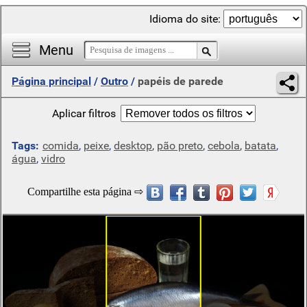
Idioma do site:
Menu
Página principal
/
Outro
/
papéis de parede
Aplicar filtros
Tags:
comida
,
peixe
,
desktop
,
pão preto
,
cebola
,
batata
,
água
,
vidro