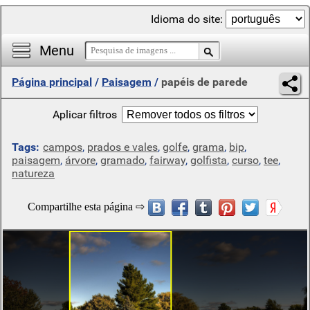
Idioma do site:
Menu
Página principal
/
Paisagem
/
papéis de parede
Aplicar filtros
Tags:
campos
,
prados e vales
,
golfe
,
grama
,
bip
,
paisagem
,
árvore
,
gramado
,
fairway
,
golfista
,
curso
,
tee
,
natureza