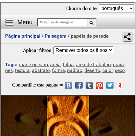
Idioma do site:
Menu
Página principal
/
Paisagem
/
papéis de parede
Aplicar filtros
Tags:
mar e oceano
,
areia
,
trilha
,
área de trabalho
,
praia
,
pés
,
textura
,
abstrato
,
forma
,
padrão
,
deserto
,
calor
,
seco