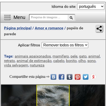
Idioma do site:
Menu
Página principal
/
Amor e romance
/
papéis de
parede
Aplicar filtros
Tags:
animais apaixonados
,
mamífero
,
pele
,
gato
,
animal
,
retrato
,
animal de estimação
,
cabelo
,
bonito
,
olho
,
sono
,
vida selvagem
,
natureza