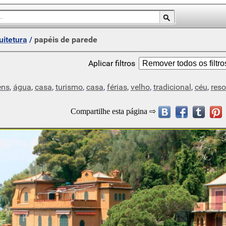
uitetura
/
papéis de parede
Aplicar filtros
ens
,
água
,
casa
,
turismo
,
casa
,
férias
,
velho
,
tradicional
,
céu
,
reso