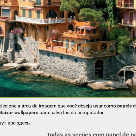
elecione a área da imagem que você deseja usar como
papéis 
Baixar wallpapers
para salvá-los no computador.
ут вас здесь.
↓ Todas as seções com papel de p