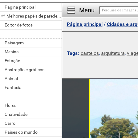
Página principal
Menu
Melhores papéis de parede do dia
Página principal
/
Cidades e arq
Editor de fotos
Paisagem
Menina
Tags:
castelos
,
arquitetura
,
viag
Estação
Abstração e gráficos
Animal
Fantasia
Flores
Criatividade
Carro
Países do mundo