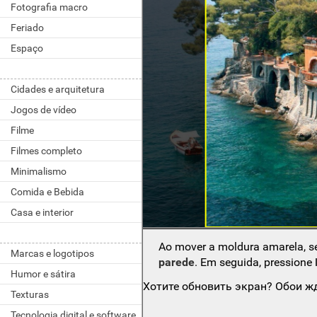
Fotografia macro
Feriado
Espaço
Cidades e arquitetura
Jogos de vídeo
Filme
Filmes completo
Minimalismo
Comida e Bebida
Casa e interior
Ao mover a moldura amarela, s
Marcas e logotipos
parede
. Em seguida, pressione
Humor e sátira
Хотите обновить экран? Обои жд
Texturas
Tecnologia digital e software