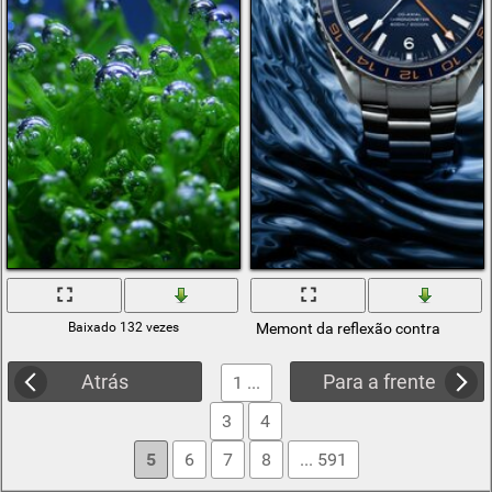
Baixado 132 vezes
Memont da reflexão contra
Atrás
Para a frente
1 ...
3
4
5
6
7
8
... 591