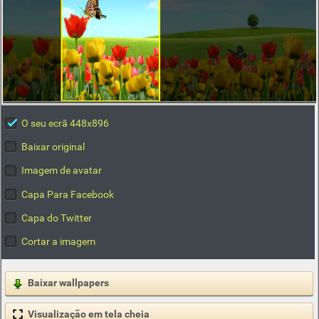
O seu ecrã 448x896
Baixar original
Imagem de avatar
Capa Para Facebook
Capa do Twitter
Cortar a imagem
Baixar wallpapers
Visualização em tela cheia