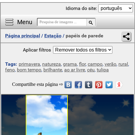
Idioma do site:
Menu
Página principal
/
Estação
/
papéis de parede
Aplicar filtros
Tags:
primavera
,
natureza
,
grama
,
flor
,
campo
,
verão
,
rural
,
feno
,
bom tempo
,
brilhante
,
ao ar livre
,
céu
,
tulipa