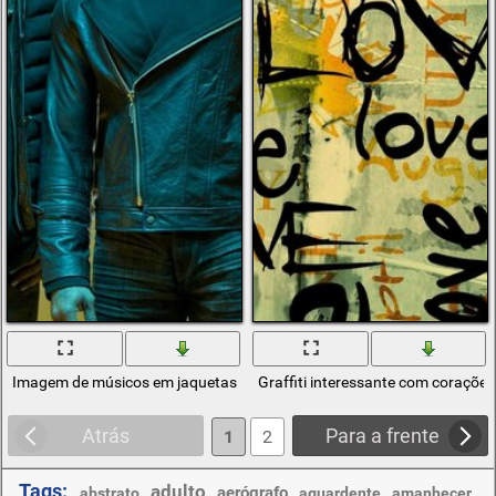
Imagem de músicos em jaquetas de couro
Graffiti interessante com coraçõe
Atrás
Para a frente
1
2
Tags:
adulto
,
,
,
,
,
aerógrafo
abstrato
aguardente
amanhecer