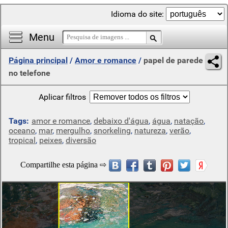
Idioma do site:
Menu
Página principal
/
Amor e romance
/
papel de parede
no telefone
Aplicar filtros
Tags:
amor e romance
,
debaixo d'água
,
água
,
natação
,
oceano
,
mar
,
mergulho
,
snorkeling
,
natureza
,
verão
,
tropical
,
peixes
,
diversão