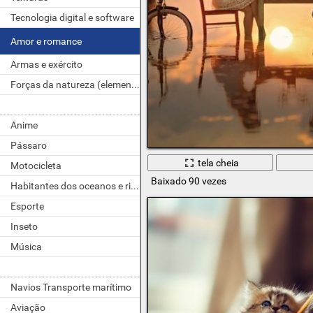
Tecnologia digital e software
Amor e romance
Armas e exército
Forças da natureza (elementos)
Anime
Pássaro
tela cheia
Motocicleta
Baixado 90 vezes
Habitantes dos oceanos e rios
Esporte
Inseto
Música
Navios Transporte marítimo
Aviação