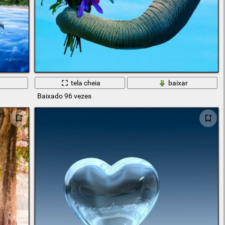
tela cheia
baixar
Baixado 96 vezes