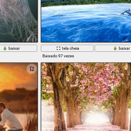
baixar
tela cheia
baixar
Baixado 97 vezes