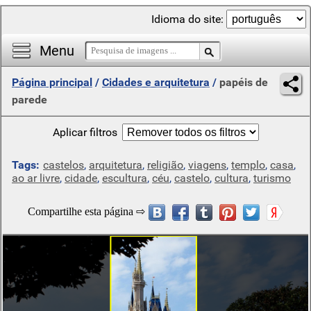
Idioma do site:
Menu
Página principal
/
Cidades e arquitetura
/
papéis de
parede
Aplicar filtros
Tags:
castelos
,
arquitetura
,
religião
,
viagens
,
templo
,
casa
,
ao ar livre
,
cidade
,
escultura
,
céu
,
castelo
,
cultura
,
turismo