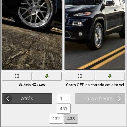
Baixado 42 vezes
Carro GEP na estrada em alta velo
Atrás
Para a frente
1 ...
431
432
433