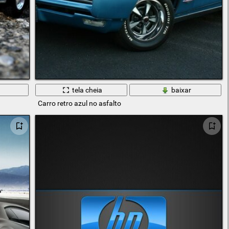
tela cheia
baixar
Carro retro azul no asfalto