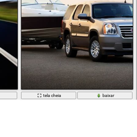
tela cheia
baixar
SUV transporta barco na estrada de asfalto